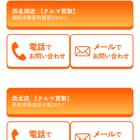
浜名湖店
【クルマ買取】
湖西市新居町新居3444-1
浜北店
【クルマ買取】
浜松市浜名区小松3121-1