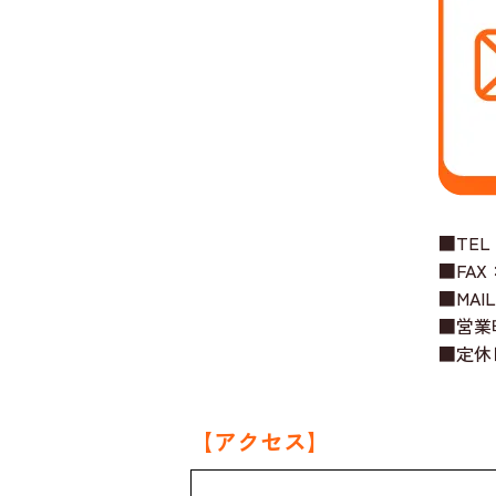
■TEL：
■FAX：
■MAIL
■営業時
■定休
【アクセス】