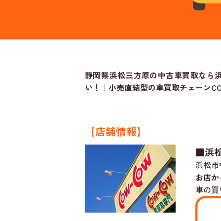
静岡県浜松三方原の中古車買取なら浜
い！｜小売直結型の車買取チェーンCO
【店舗情報】
■浜
浜松市
お店か
車の買