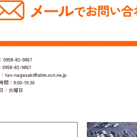
0958-82-9867
0958-82-9867
tax-nagasaki@able.ocn.ne.jp
：9:00-19:30
日：火曜日