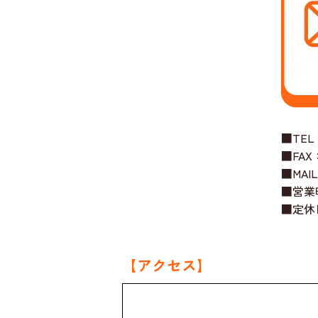
■TEL：
■FAX：
■MAIL：
■営業時間
■定休
【アクセス】