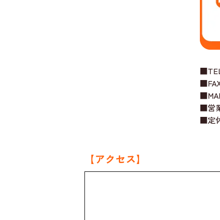
■TE
■FA
■MA
■営
■定
【アクセス】